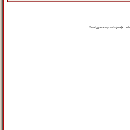
Canal
rss
servido por el
trujam�n
de la