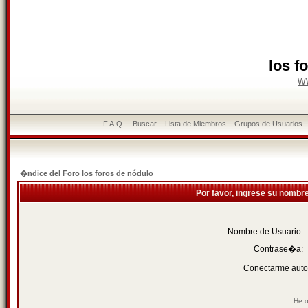
los f
w
F.A.Q.
Buscar
Lista de Miembros
Grupos de Usuarios
�ndice del Foro los foros de nódulo
Por favor, ingrese su nombr
Nombre de Usuario:
Contrase�a:
Conectarme auto
He o