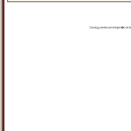
Canal
rss
servido por el
trujam�n
de la