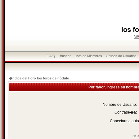
los f
w
F.A.Q.
Buscar
Lista de Miembros
Grupos de Usuarios
�ndice del Foro los foros de nódulo
Por favor, ingrese su nombr
Nombre de Usuario:
Contrase�a:
Conectarme auto
He o