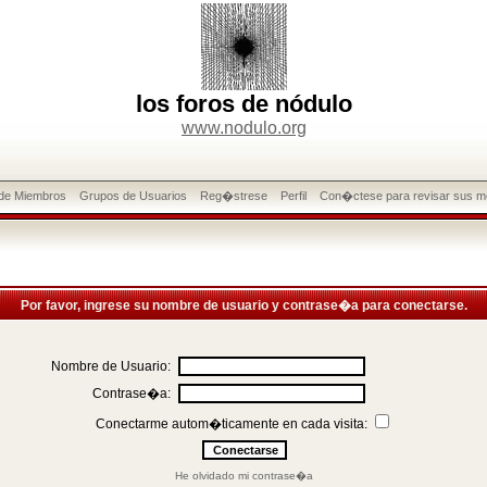
los foros de nódulo
www.nodulo.org
 de Miembros
Grupos de Usuarios
Reg�strese
Perfil
Con�ctese para revisar sus m
Por favor, ingrese su nombre de usuario y contrase�a para conectarse.
Nombre de Usuario:
Contrase�a:
Conectarme autom�ticamente en cada visita:
He olvidado mi contrase�a