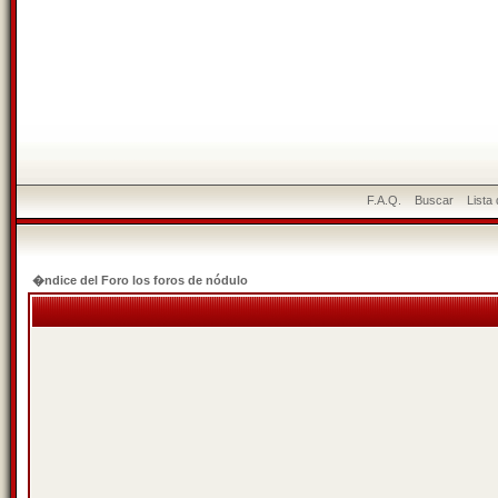
F.A.Q.
Buscar
Lista
�ndice del Foro los foros de nódulo