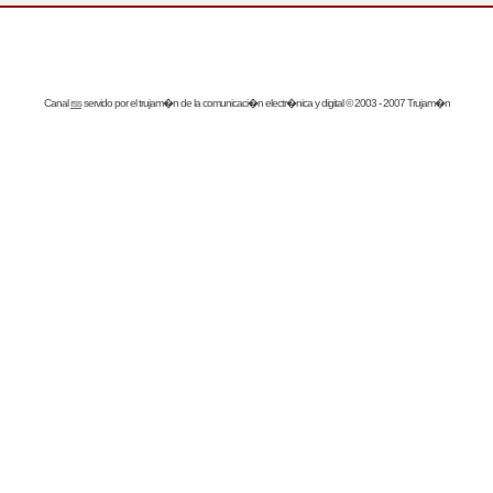
Canal
rss
servido por el
trujam�n
de la comunicaci�n electr�nica y digital © 2003 - 2007 Trujam�n