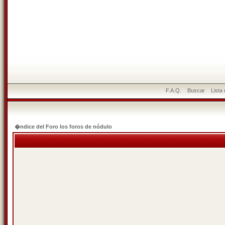
F.A.Q.
Buscar
Lista
�ndice del Foro los foros de nódulo