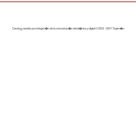
Canal
rss
servido por el
trujam�n
de la comunicaci�n electr�nica y digital © 2003 - 2007 Trujam�n