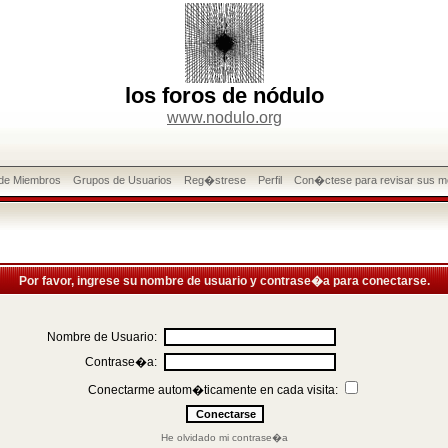
los foros de nódulo
www.nodulo.org
 de Miembros
Grupos de Usuarios
Reg�strese
Perfil
Con�ctese para revisar sus m
Por favor, ingrese su nombre de usuario y contrase�a para conectarse.
Nombre de Usuario:
Contrase�a:
Conectarme autom�ticamente en cada visita:
He olvidado mi contrase�a