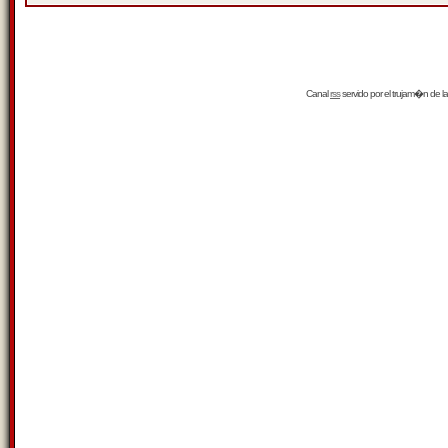
Canal
rss
servido por el
trujam�n
de la