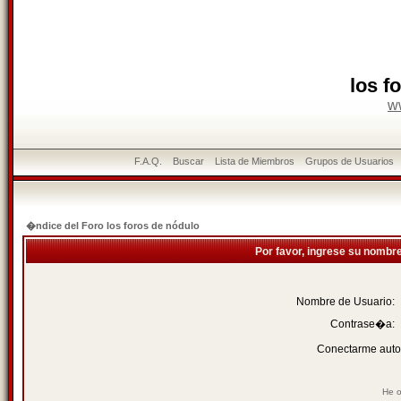
los f
w
F.A.Q.
Buscar
Lista de Miembros
Grupos de Usuarios
�ndice del Foro los foros de nódulo
Por favor, ingrese su nombr
Nombre de Usuario:
Contrase�a:
Conectarme auto
He o