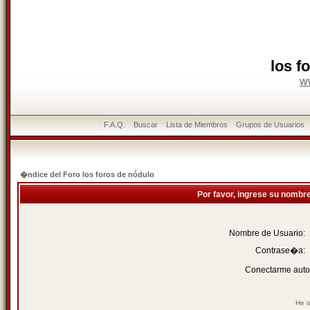
los f
w
F.A.Q.
Buscar
Lista de Miembros
Grupos de Usuarios
�ndice del Foro los foros de nódulo
Por favor, ingrese su nombr
Nombre de Usuario:
Contrase�a:
Conectarme auto
He o