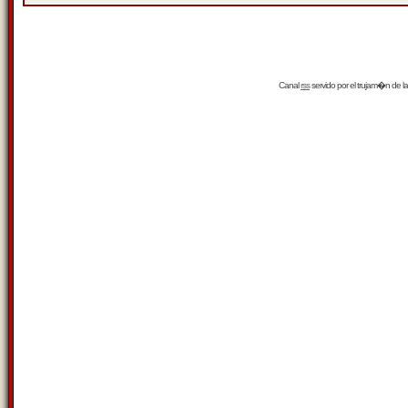
Canal
rss
servido por el
trujam�n
de la