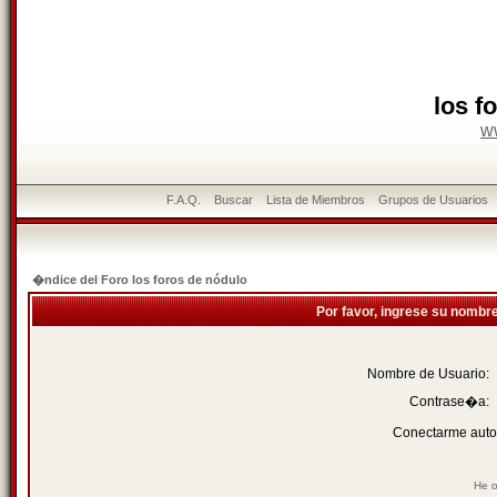
los f
w
F.A.Q.
Buscar
Lista de Miembros
Grupos de Usuarios
�ndice del Foro los foros de nódulo
Por favor, ingrese su nombr
Nombre de Usuario:
Contrase�a:
Conectarme auto
He o