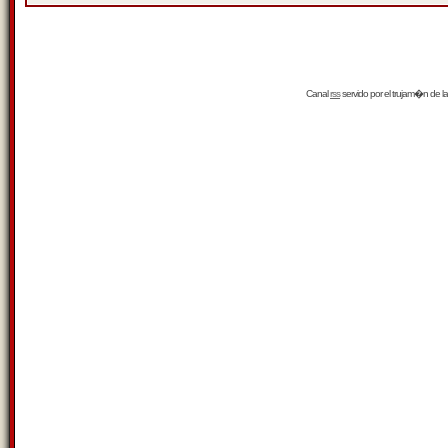
Canal
rss
servido por el
trujam�n
de la