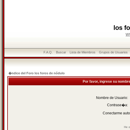
los f
w
F.A.Q.
Buscar
Lista de Miembros
Grupos de Usuarios
�ndice del Foro los foros de nódulo
Por favor, ingrese su nombr
Nombre de Usuario:
Contrase�a:
Conectarme auto
He o