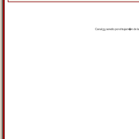
Canal
rss
servido por el
trujam�n
de la