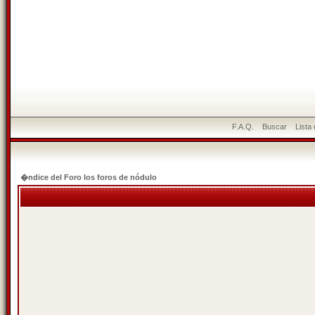
F.A.Q.
Buscar
Lista
�ndice del Foro los foros de nódulo