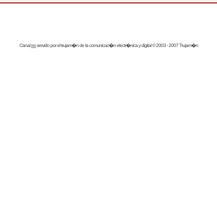
Canal
rss
servido por el
trujam�n
de la comunicaci�n electr�nica y digital © 2003 - 2007 Trujam�n