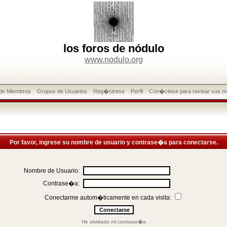
los foros de nódulo
www.nodulo.org
 de Miembros
Grupos de Usuarios
Reg�strese
Perfil
Con�ctese para revisar sus m
Por favor, ingrese su nombre de usuario y contrase�a para conectarse.
Nombre de Usuario:
Contrase�a:
Conectarme autom�ticamente en cada visita:
He olvidado mi contrase�a