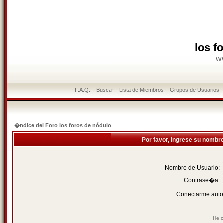
los f
w
F.A.Q.
Buscar
Lista de Miembros
Grupos de Usuarios
�ndice del Foro los foros de nódulo
Por favor, ingrese su nombr
Nombre de Usuario:
Contrase�a:
Conectarme auto
He o