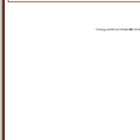
Canal
rss
servido por el
trujam�n
de la