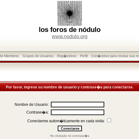
los foros de nódulo
www.nodulo.org
 de Miembros
Grupos de Usuarios
Reg�strese
Perfil
Con�ctese para revisar sus m
Por favor, ingrese su nombre de usuario y contrase�a para conectarse.
Nombre de Usuario:
Contrase�a:
Conectarme autom�ticamente en cada visita:
He olvidado mi contrase�a