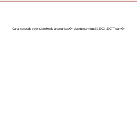
Canal
rss
servido por el
trujam�n
de la comunicaci�n electr�nica y digital © 2003 - 2007 Trujam�n