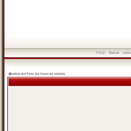
F.A.Q.
Buscar
Lista
�ndice del Foro los foros de nódulo