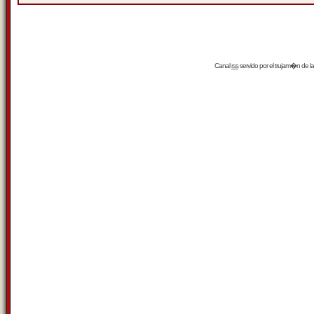
Canal
rss
servido por el
trujam�n
de la