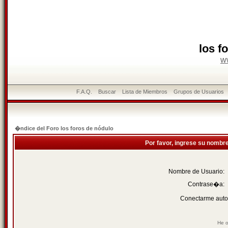
los f
w
F.A.Q.
Buscar
Lista de Miembros
Grupos de Usuarios
�ndice del Foro los foros de nódulo
Por favor, ingrese su nombr
Nombre de Usuario:
Contrase�a:
Conectarme auto
He o