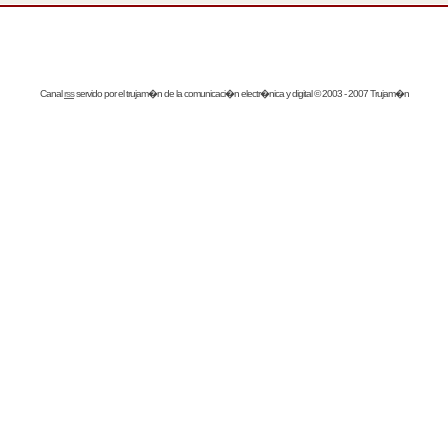
Canal
rss
servido por el
trujam�n
de la comunicaci�n electr�nica y digital © 2003 - 2007 Trujam�n