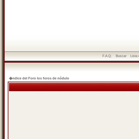
F.A.Q.
Buscar
Lista
�ndice del Foro los foros de nódulo