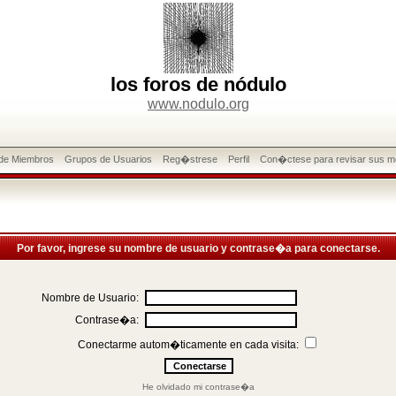
los foros de nódulo
www.nodulo.org
 de Miembros
Grupos de Usuarios
Reg�strese
Perfil
Con�ctese para revisar sus m
Por favor, ingrese su nombre de usuario y contrase�a para conectarse.
Nombre de Usuario:
Contrase�a:
Conectarme autom�ticamente en cada visita:
He olvidado mi contrase�a