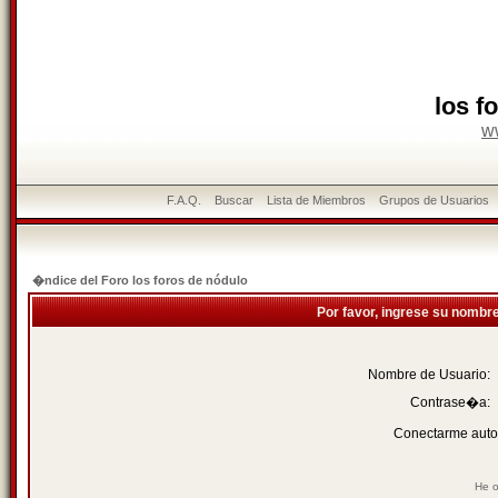
los f
w
F.A.Q.
Buscar
Lista de Miembros
Grupos de Usuarios
�ndice del Foro los foros de nódulo
Por favor, ingrese su nombr
Nombre de Usuario:
Contrase�a:
Conectarme auto
He o