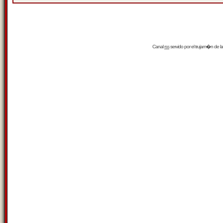
Canal
rss
servido por el
trujam�n
de la