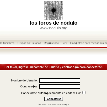
los foros de nódulo
www.nodulo.org
 de Miembros
Grupos de Usuarios
Reg�strese
Perfil
Con�ctese para revisar sus m
Por favor, ingrese su nombre de usuario y contrase�a para conectarse.
Nombre de Usuario:
Contrase�a:
Conectarme autom�ticamente en cada visita:
He olvidado mi contrase�a