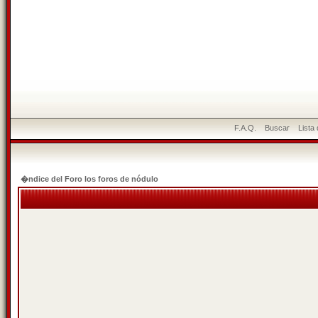
F.A.Q.
Buscar
Lista
�ndice del Foro los foros de nódulo