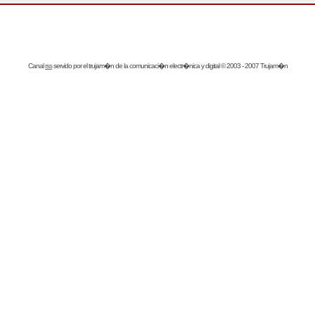
Canal
rss
servido por el
trujam�n
de la comunicaci�n electr�nica y digital © 2003 - 2007 Trujam�n