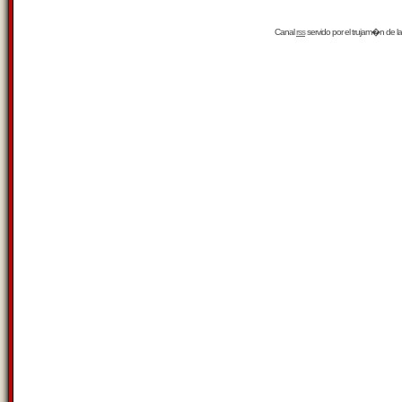
Canal
rss
servido por el
trujam�n
de la