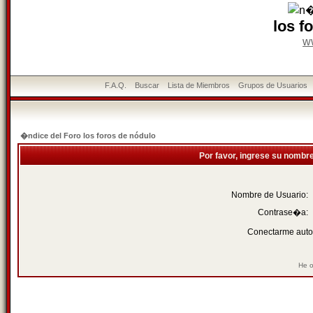
los f
w
F.A.Q.
Buscar
Lista de Miembros
Grupos de Usuarios
�ndice del Foro los foros de nódulo
Por favor, ingrese su nombr
Nombre de Usuario:
Contrase�a:
Conectarme auto
He o