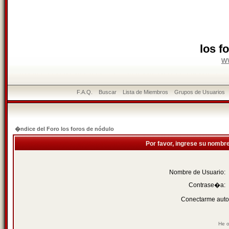
los f
w
F.A.Q.
Buscar
Lista de Miembros
Grupos de Usuarios
�ndice del Foro los foros de nódulo
Por favor, ingrese su nombr
Nombre de Usuario:
Contrase�a:
Conectarme auto
He o