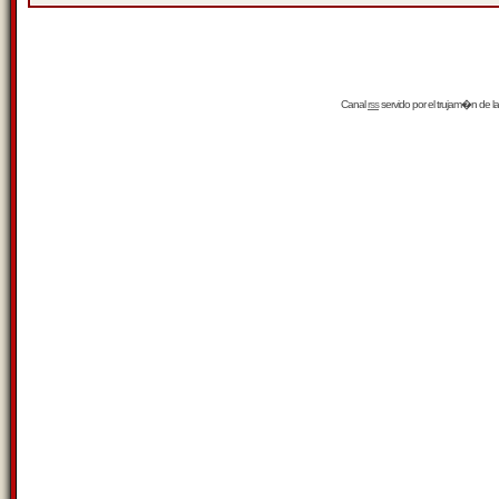
Canal
rss
servido por el
trujam�n
de la