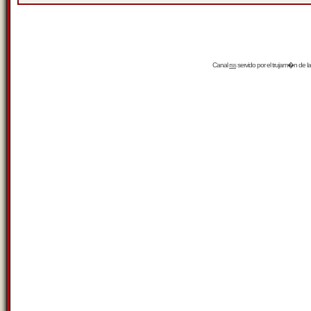
Canal
rss
servido por el
trujam�n
de la