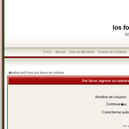
los f
w
F.A.Q.
Buscar
Lista de Miembros
Grupos de Usuarios
�ndice del Foro los foros de nódulo
Por favor, ingrese su nombr
Nombre de Usuario:
Contrase�a:
Conectarme auto
He o