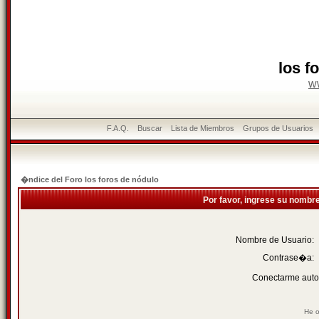
los f
w
F.A.Q.
Buscar
Lista de Miembros
Grupos de Usuarios
�ndice del Foro los foros de nódulo
Por favor, ingrese su nombr
Nombre de Usuario:
Contrase�a:
Conectarme auto
He o