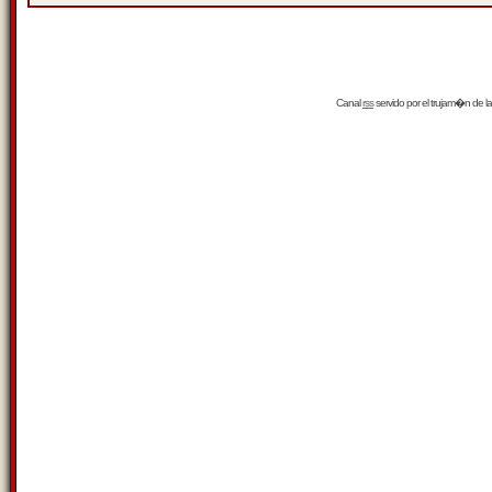
Canal
rss
servido por el
trujam�n
de la