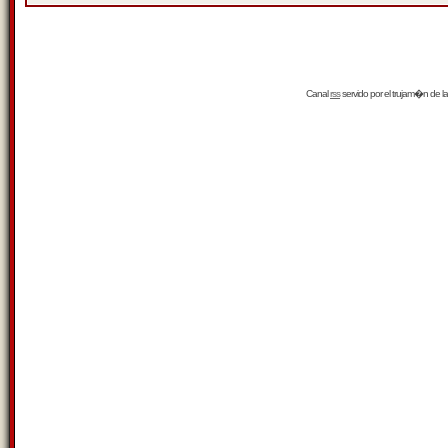
Canal
rss
servido por el
trujam�n
de la