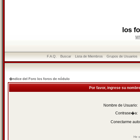
los f
w
F.A.Q.
Buscar
Lista de Miembros
Grupos de Usuarios
�ndice del Foro los foros de nódulo
Por favor, ingrese su nombr
Nombre de Usuario:
Contrase�a:
Conectarme auto
He o