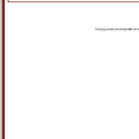
Canal
rss
servido por el
trujam�n
de la