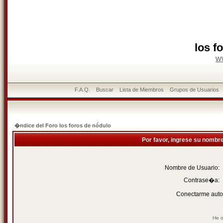
los f
w
F.A.Q.
Buscar
Lista de Miembros
Grupos de Usuarios
�ndice del Foro los foros de nódulo
Por favor, ingrese su nombr
Nombre de Usuario:
Contrase�a:
Conectarme auto
He o