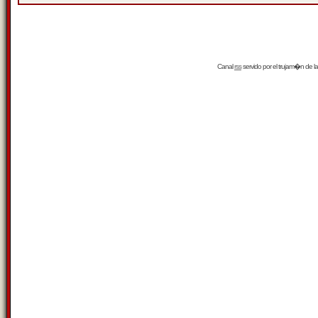
Canal
rss
servido por el
trujam�n
de la