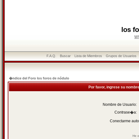
los f
w
F.A.Q.
Buscar
Lista de Miembros
Grupos de Usuarios
�ndice del Foro los foros de nódulo
Por favor, ingrese su nombr
Nombre de Usuario:
Contrase�a:
Conectarme auto
He o