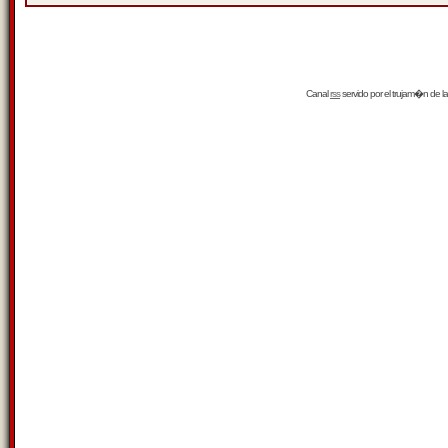
Canal
rss
servido por el
trujam�n
de la