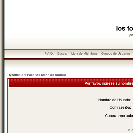
los f
w
F.A.Q.
Buscar
Lista de Miembros
Grupos de Usuarios
�ndice del Foro los foros de nódulo
Por favor, ingrese su nombr
Nombre de Usuario:
Contrase�a:
Conectarme auto
He o