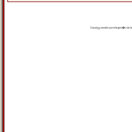
Canal
rss
servido por el
trujam�n
de la