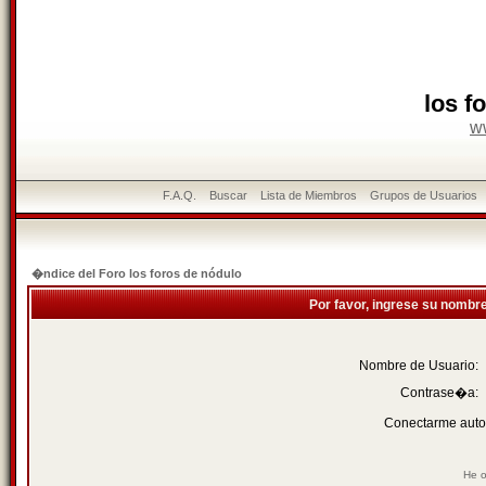
los f
w
F.A.Q.
Buscar
Lista de Miembros
Grupos de Usuarios
�ndice del Foro los foros de nódulo
Por favor, ingrese su nombr
Nombre de Usuario:
Contrase�a:
Conectarme auto
He o