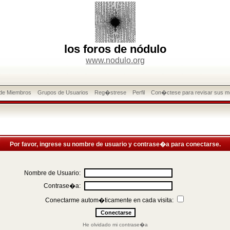
los foros de nódulo
www.nodulo.org
 de Miembros
Grupos de Usuarios
Reg�strese
Perfil
Con�ctese para revisar sus m
Por favor, ingrese su nombre de usuario y contrase�a para conectarse.
Nombre de Usuario:
Contrase�a:
Conectarme autom�ticamente en cada visita:
He olvidado mi contrase�a