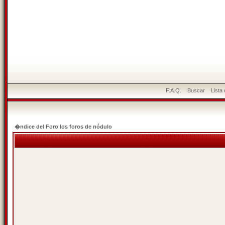
F.A.Q.
Buscar
Lista
�ndice del Foro los foros de nódulo