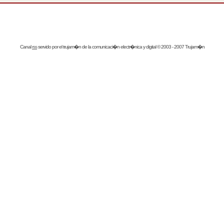
Canal
rss
servido por el
trujam�n
de la comunicaci�n electr�nica y digital © 2003 - 2007 Trujam�n