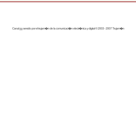
Canal
rss
servido por el
trujam�n
de la comunicaci�n electr�nica y digital © 2003 - 2007 Trujam�n