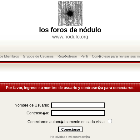
los foros de nódulo
www.nodulo.org
 de Miembros
Grupos de Usuarios
Reg�strese
Perfil
Con�ctese para revisar sus m
Por favor, ingrese su nombre de usuario y contrase�a para conectarse.
Nombre de Usuario:
Contrase�a:
Conectarme autom�ticamente en cada visita:
He olvidado mi contrase�a