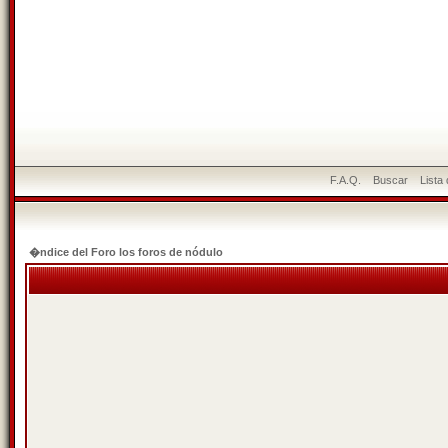
F.A.Q.
Buscar
Lista
�ndice del Foro los foros de nódulo