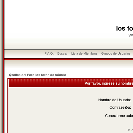
los f
w
F.A.Q.
Buscar
Lista de Miembros
Grupos de Usuarios
�ndice del Foro los foros de nódulo
Por favor, ingrese su nombr
Nombre de Usuario:
Contrase�a:
Conectarme auto
He o