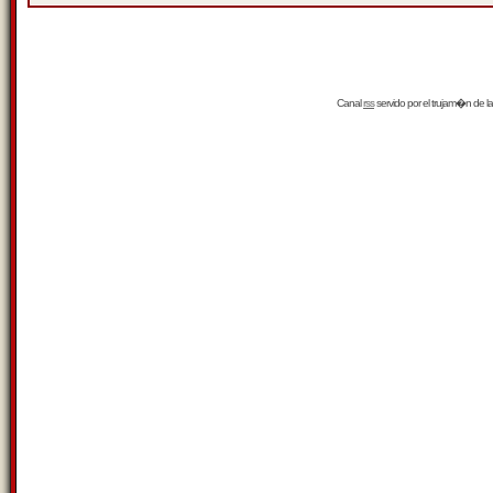
Canal
rss
servido por el
trujam�n
de la