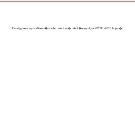
Canal
rss
servido por el
trujam�n
de la comunicaci�n electr�nica y digital © 2003 - 2007 Trujam�n