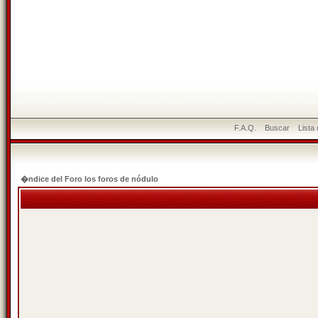
F.A.Q.
Buscar
Lista
�ndice del Foro los foros de nódulo