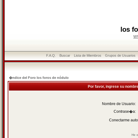
los f
w
F.A.Q.
Buscar
Lista de Miembros
Grupos de Usuarios
�ndice del Foro los foros de nódulo
Por favor, ingrese su nombr
Nombre de Usuario:
Contrase�a:
Conectarme auto
He o