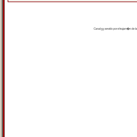
Canal
rss
servido por el
trujam�n
de la