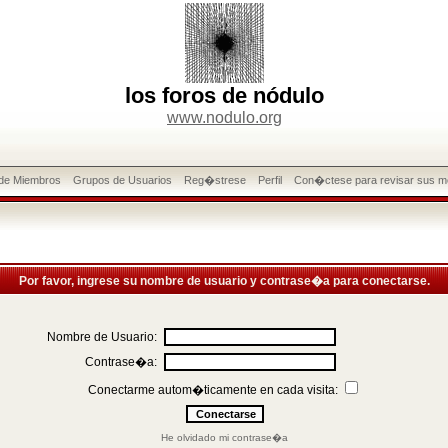
los foros de nódulo
www.nodulo.org
 de Miembros
Grupos de Usuarios
Reg�strese
Perfil
Con�ctese para revisar sus m
Por favor, ingrese su nombre de usuario y contrase�a para conectarse.
Nombre de Usuario:
Contrase�a:
Conectarme autom�ticamente en cada visita:
He olvidado mi contrase�a