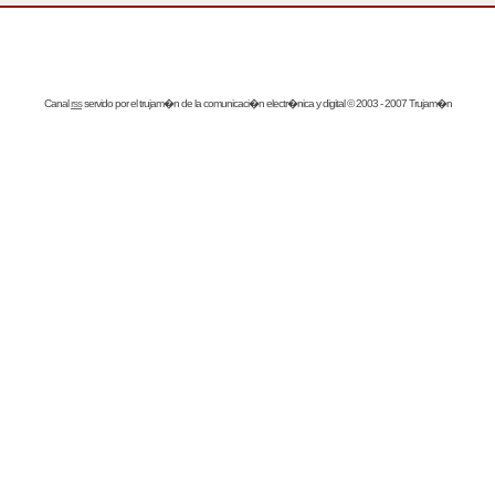
Canal
rss
servido por el
trujam�n
de la comunicaci�n electr�nica y digital © 2003 - 2007 Trujam�n