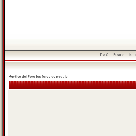
F.A.Q.
Buscar
Lista
�ndice del Foro los foros de nódulo