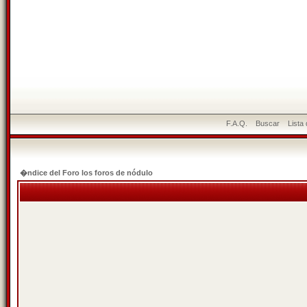
F.A.Q.
Buscar
Lista
�ndice del Foro los foros de nódulo