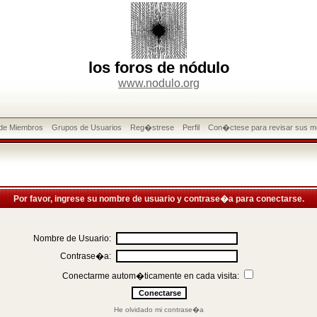
los foros de nódulo
www.nodulo.org
 de Miembros
Grupos de Usuarios
Reg�strese
Perfil
Con�ctese para revisar sus m
Por favor, ingrese su nombre de usuario y contrase�a para conectarse.
Nombre de Usuario:
Contrase�a:
Conectarme autom�ticamente en cada visita:
He olvidado mi contrase�a