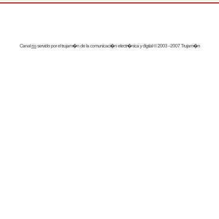
Canal
rss
servido por el
trujam�n
de la comunicaci�n electr�nica y digital © 2003 - 2007 Trujam�n