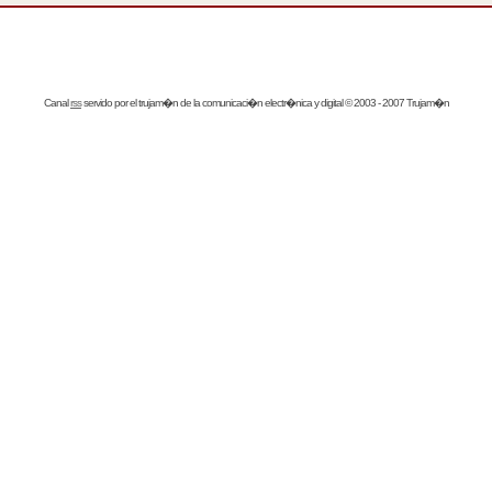
Canal
rss
servido por el
trujam�n
de la comunicaci�n electr�nica y digital © 2003 - 2007 Trujam�n