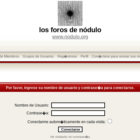
los foros de nódulo
www.nodulo.org
 de Miembros
Grupos de Usuarios
Reg�strese
Perfil
Con�ctese para revisar sus m
Por favor, ingrese su nombre de usuario y contrase�a para conectarse.
Nombre de Usuario:
Contrase�a:
Conectarme autom�ticamente en cada visita:
He olvidado mi contrase�a