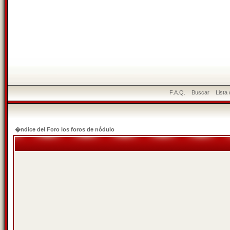
F.A.Q.
Buscar
Lista
�ndice del Foro los foros de nódulo