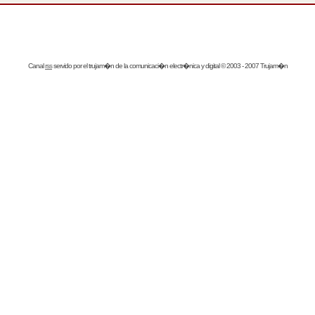
Canal
rss
servido por el
trujam�n
de la comunicaci�n electr�nica y digital © 2003 - 2007 Trujam�n