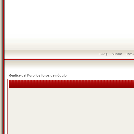
F.A.Q.
Buscar
Lista
�ndice del Foro los foros de nódulo