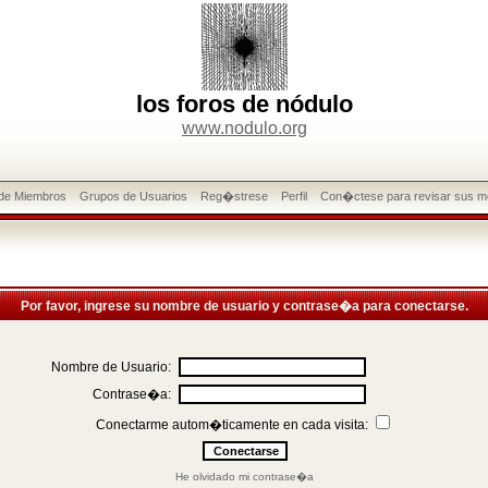
los foros de nódulo
www.nodulo.org
 de Miembros
Grupos de Usuarios
Reg�strese
Perfil
Con�ctese para revisar sus m
Por favor, ingrese su nombre de usuario y contrase�a para conectarse.
Nombre de Usuario:
Contrase�a:
Conectarme autom�ticamente en cada visita:
He olvidado mi contrase�a