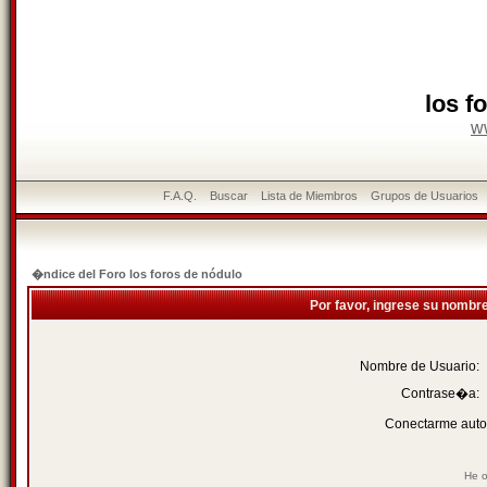
los f
w
F.A.Q.
Buscar
Lista de Miembros
Grupos de Usuarios
�ndice del Foro los foros de nódulo
Por favor, ingrese su nombr
Nombre de Usuario:
Contrase�a:
Conectarme auto
He o