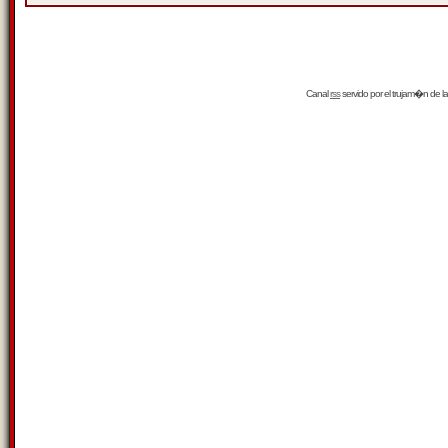
Canal
rss
servido por el
trujam�n
de la