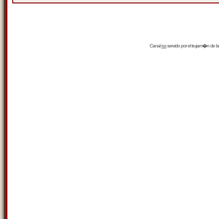
Canal
rss
servido por el
trujam�n
de la