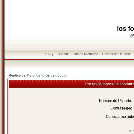
los f
w
F.A.Q.
Buscar
Lista de Miembros
Grupos de Usuarios
�ndice del Foro los foros de nódulo
Por favor, ingrese su nombr
Nombre de Usuario:
Contrase�a:
Conectarme auto
He o