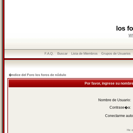
los f
w
F.A.Q.
Buscar
Lista de Miembros
Grupos de Usuarios
�ndice del Foro los foros de nódulo
Por favor, ingrese su nombr
Nombre de Usuario:
Contrase�a:
Conectarme auto
He o