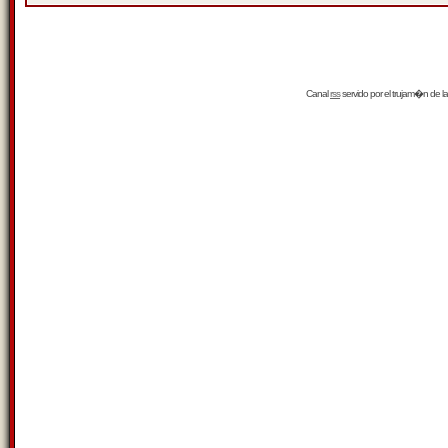
Canal
rss
servido por el
trujam�n
de la