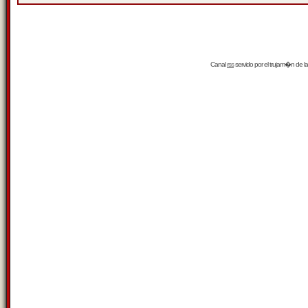
Canal
rss
servido por el
trujam�n
de la