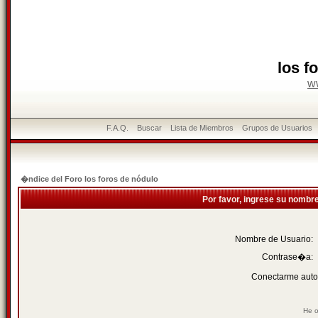
los f
w
F.A.Q.
Buscar
Lista de Miembros
Grupos de Usuarios
�ndice del Foro los foros de nódulo
Por favor, ingrese su nombr
Nombre de Usuario:
Contrase�a:
Conectarme auto
He o