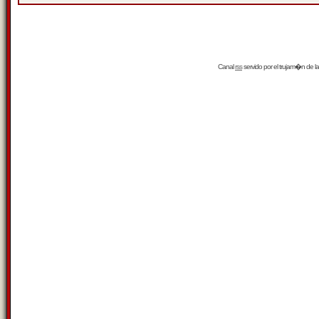
Canal
rss
servido por el
trujam�n
de la