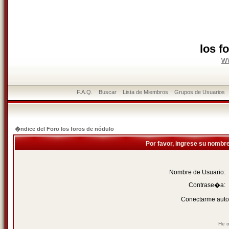
los f
w
F.A.Q.
Buscar
Lista de Miembros
Grupos de Usuarios
�ndice del Foro los foros de nódulo
Por favor, ingrese su nombr
Nombre de Usuario:
Contrase�a:
Conectarme auto
He o