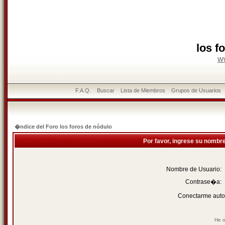
los f
w
F.A.Q.
Buscar
Lista de Miembros
Grupos de Usuarios
�ndice del Foro los foros de nódulo
Por favor, ingrese su nombr
Nombre de Usuario:
Contrase�a:
Conectarme auto
He o