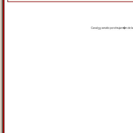
Canal
rss
servido por el
trujam�n
de la