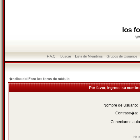
los f
w
F.A.Q.
Buscar
Lista de Miembros
Grupos de Usuarios
�ndice del Foro los foros de nódulo
Por favor, ingrese su nombr
Nombre de Usuario:
Contrase�a:
Conectarme auto
He o