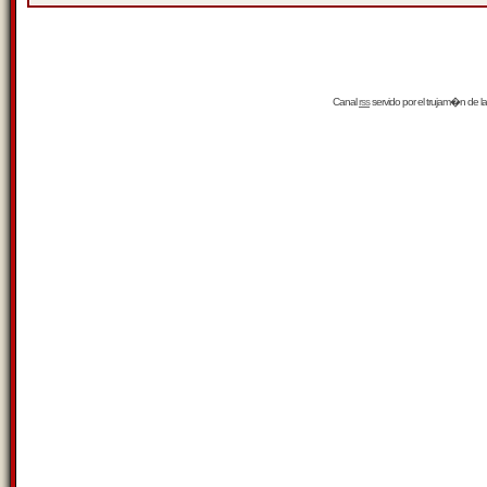
Canal
rss
servido por el
trujam�n
de la