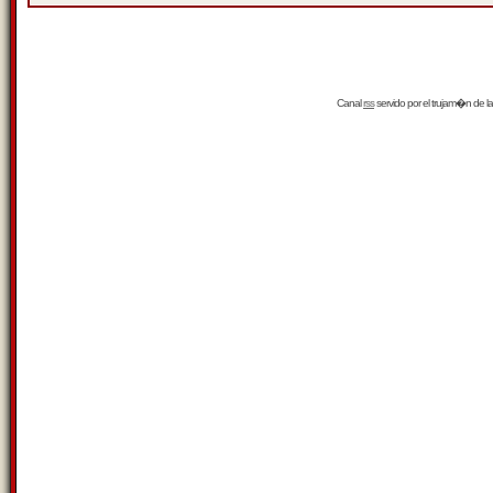
Canal
rss
servido por el
trujam�n
de la