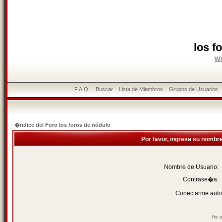
los f
w
F.A.Q.
Buscar
Lista de Miembros
Grupos de Usuarios
�ndice del Foro los foros de nódulo
Por favor, ingrese su nombr
Nombre de Usuario:
Contrase�a:
Conectarme auto
He o