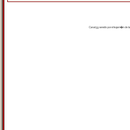
Canal
rss
servido por el
trujam�n
de la