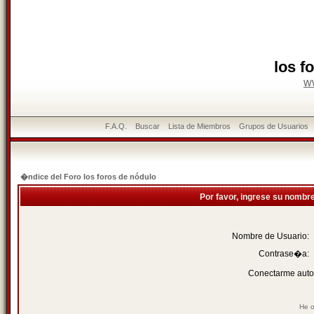
los f
w
F.A.Q.
Buscar
Lista de Miembros
Grupos de Usuarios
�ndice del Foro los foros de nódulo
Por favor, ingrese su nombr
Nombre de Usuario:
Contrase�a:
Conectarme auto
He o