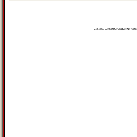
Canal
rss
servido por el
trujam�n
de la