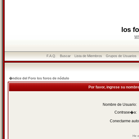
los f
w
F.A.Q.
Buscar
Lista de Miembros
Grupos de Usuarios
�ndice del Foro los foros de nódulo
Por favor, ingrese su nombr
Nombre de Usuario:
Contrase�a:
Conectarme auto
He o