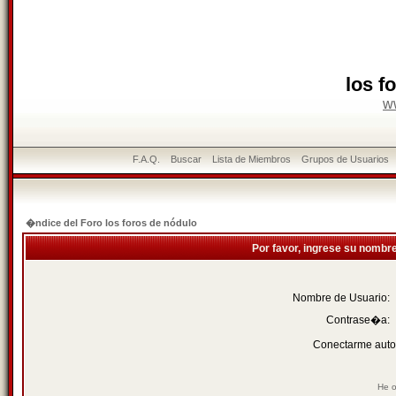
los f
w
F.A.Q.
Buscar
Lista de Miembros
Grupos de Usuarios
�ndice del Foro los foros de nódulo
Por favor, ingrese su nombr
Nombre de Usuario:
Contrase�a:
Conectarme auto
He o