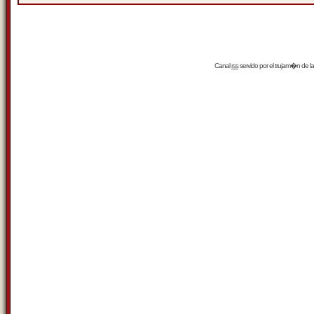
Canal
rss
servido por el
trujam�n
de la