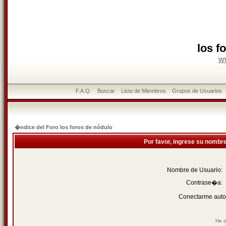
los f
w
F.A.Q.
Buscar
Lista de Miembros
Grupos de Usuarios
�ndice del Foro los foros de nódulo
Por favor, ingrese su nombr
Nombre de Usuario:
Contrase�a:
Conectarme auto
He o