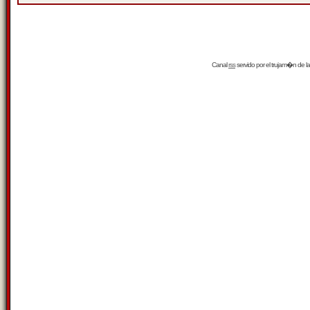
Canal
rss
servido por el
trujam�n
de la