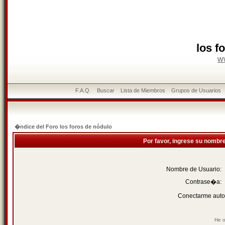
los f
w
F.A.Q.
Buscar
Lista de Miembros
Grupos de Usuarios
�ndice del Foro los foros de nódulo
Por favor, ingrese su nombr
Nombre de Usuario:
Contrase�a:
Conectarme auto
He o