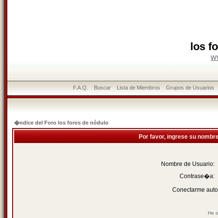
los f
w
F.A.Q.
Buscar
Lista de Miembros
Grupos de Usuarios
�ndice del Foro los foros de nódulo
Por favor, ingrese su nombr
Nombre de Usuario:
Contrase�a:
Conectarme auto
He o