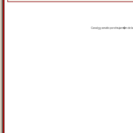
Canal
rss
servido por el
trujam�n
de la