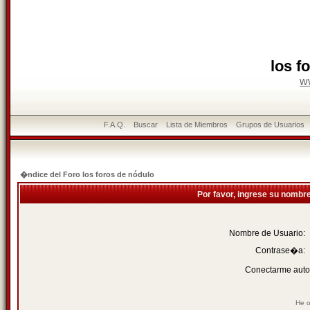
los f
w
F.A.Q.
Buscar
Lista de Miembros
Grupos de Usuarios
�ndice del Foro los foros de nódulo
Por favor, ingrese su nombr
Nombre de Usuario:
Contrase�a:
Conectarme auto
He o