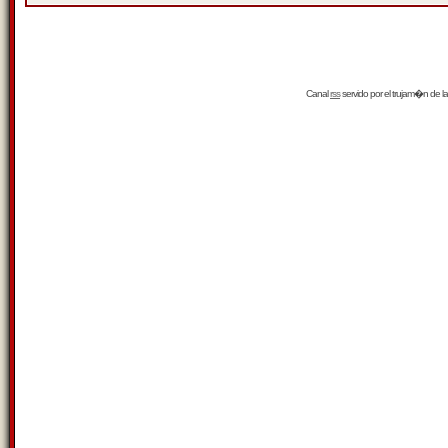
Canal
rss
servido por el
trujam�n
de la