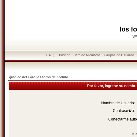
los f
w
F.A.Q.
Buscar
Lista de Miembros
Grupos de Usuarios
�ndice del Foro los foros de nódulo
Por favor, ingrese su nombr
Nombre de Usuario:
Contrase�a:
Conectarme auto
He o