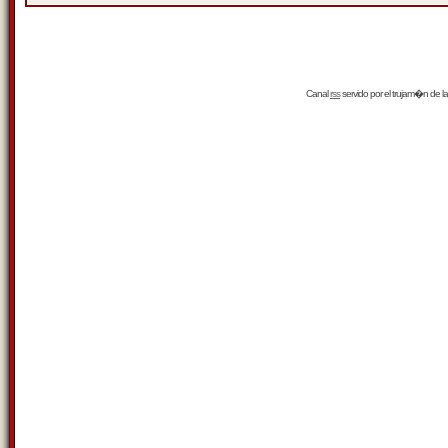
Canal
rss
servido por el
trujam�n
de la