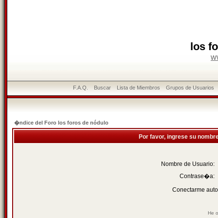
los f
w
F.A.Q.
Buscar
Lista de Miembros
Grupos de Usuarios
�ndice del Foro los foros de nódulo
Por favor, ingrese su nombr
Nombre de Usuario:
Contrase�a:
Conectarme auto
He o