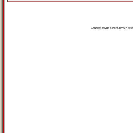
Canal
rss
servido por el
trujam�n
de la